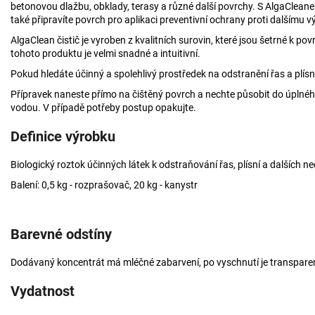
betonovou dlažbu, obklady, terasy a různé další povrchy. S AlgaCleane
také připravíte povrch pro aplikaci preventivní ochrany proti dalšímu vý
AlgaClean čistič je vyroben z kvalitních surovin, které jsou šetrné k pov
tohoto produktu je velmi snadné a intuitivní.
Pokud hledáte účinný a spolehlivý prostředek na odstranění řas a plísní 
Přípravek naneste přímo na čištěný povrch a nechte působit do úplné
vodou.
V případě potřeby postup opakujte.
Definice výrobku
Biologický roztok účinných látek k odstraňování řas, plísní a dalších n
Balení: 0,5 kg - rozprašovač, 20 kg - kanystr
Barevné odstíny
Dodávaný koncentrát má mléčné zabarvení, po vyschnutí je transparen
Vydatnost