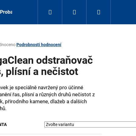
Hledat
Přihlášení
Nákupní
Probarvené omítky
Odstraňovače řas, plísní a nečistot
košík
rné
dnoceno
Podrobnosti hodnocení
ení
tu
gaClean odstraňovač
, plísní a nečistot
ček.
avek je speciálně navržený pro účinné
nění řas, plísní a různých druhů nečistot z
k, přírodního kamene, dlažeb a dalších
hů.
Následující
NTA