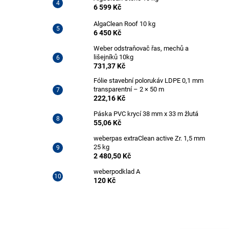
6 599 Kč
AlgaClean Roof 10 kg
6 450 Kč
Weber odstraňovač řas, mechů a
lišejníků 10kg
731,37 Kč
Fólie stavební polorukáv LDPE 0,1 mm
transparentní – 2 × 50 m
222,16 Kč
Páska PVC krycí 38 mm x 33 m žlutá
55,06 Kč
weberpas extraClean active Zr. 1,5 mm
25 kg
2 480,50 Kč
weberpodklad A
120 Kč