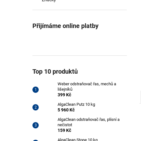
WEBER ODSTRAŇOVAČ ŘAS, MECHŮ A
l
LIŠEJNÍKŮ
399 Kč
Přijímáme online platby
Top 10 produktů
Weber odstraňovač řas, mechů a
lišejníků
399 Kč
AlgaClean Putz 10 kg
5 960 Kč
AlgaClean odstraňovač řas, plísní a
nečistot
159 Kč
AlgaClean Stone 10 kg