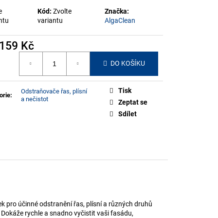
TRAŇOVAČ ŘAS, PLÍSNÍ
e
Kód:
Zvolte
Značka:
ntu
variantu
AlgaClean
159 Kč
á
DO KOŠÍKU
Tisk
Odstraňovače řas, plísní
orie
:
a nečistot
Zeptat se
Sdílet
ek pro účinné odstranění řas, plísní a různých druhů
 Dokáže rychle a snadno vyčistit vaši fasádu,