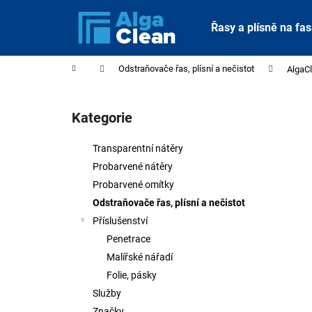
K
Přejít
na
o
Řasy a plísně na fa
obsah
Zpět
Zpět
š
do
do
í
Domů
Odstraňovače řas, plísní a nečistot
AlgaCl
obchodu
obchodu
k
P
o
Kategorie
Přeskočit
s
kategorie
t
Transparentní nátěry
r
Probarvené nátěry
a
Probarvené omítky
n
Odstraňovače řas, plísní a nečistot
n
Příslušenství
í
Penetrace
p
Malířské nářadí
a
Folie, pásky
n
Služby
e
Značky