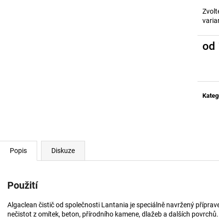
ALGACLEAN PUTZ 10 KG
ALGACLEAN ODS
A NEČISTOT
Zvolt
5 960 Kč
varia
159 Kč
od
Měrn
cena:
Kateg
Popis
Diskuze
Použití
Algaclean čistič od společnosti Lantania je speciálně navržený příprav
nečistot z omítek, beton, přírodního kamene, dlažeb a dalších povrchů.