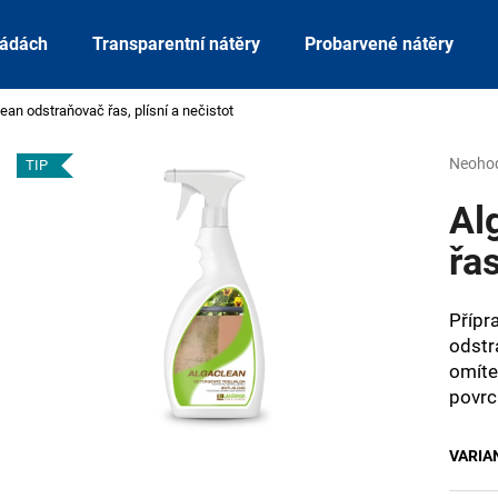
sádách
Transparentní nátěry
Probarvené nátěry
ean odstraňovač řas, plísní a nečistot
Co potřebujete najít?
Průmě
Neoho
TIP
hodnoc
produk
Al
HLEDAT
je
0,0
řas
z
5
Doporučujeme
hvězdi
Přípr
odstra
omíte
povrc
VARIA