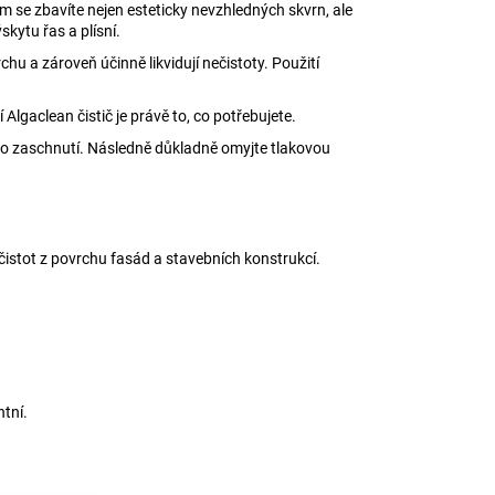
m se zbavíte nejen esteticky nevzhledných skvrn, ale
skytu řas a plísní.
rchu a zároveň účinně likvidují nečistoty. Použití
Algaclean čistič je právě to, co potřebujete.
ho zaschnutí. Následně důkladně omyjte tlakovou
ečistot z povrchu fasád a stavebních konstrukcí.
tní.