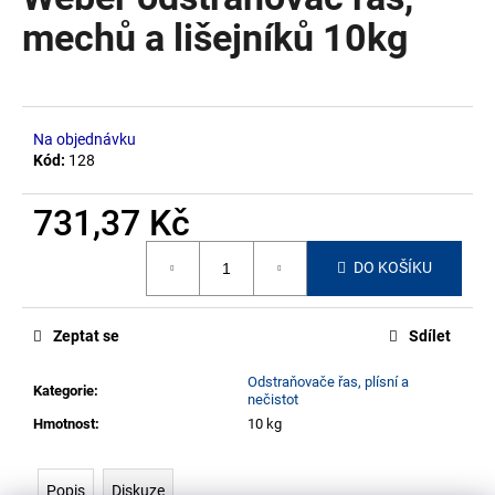
je
a
0,0
mechů a lišejníků 10kg
z
j
5
í
hvězdiček.
t
?
Na objednávku
Kód:
128
731,37 Kč
Měrná
HLEDAT
DO KOŠÍKU
cena:
Zeptat se
Sdílet
D
o
Odstraňovače řas, plísní a
Kategorie
:
p
nečistot
o
Hmotnost
:
10 kg
r
u
Popis
Diskuze