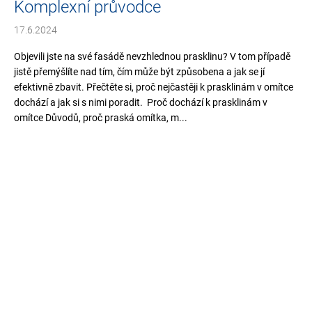
Komplexní průvodce
17.6.2024
Objevili jste na své fasádě nevzhlednou prasklinu? V tom případě
jistě přemýšlíte nad tím, čím může být způsobena a jak se jí
efektivně zbavit. Přečtěte si, proč nejčastěji k prasklinám v omítce
dochází a jak si s nimi poradit. Proč dochází k prasklinám v
omítce Důvodů, proč praská omítka, m...