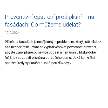
č
u
j
Preventivní opatření proti plísním na
e
m
fasádách: Co můžeme udělat?
e
17.6.2024
ALGACLEAN
Plíseň na fasádách je nepříjemným problémem, který jistě nikdo z
STONE
nás nechce řešit. Proto se vyplatí věnovat pozornost prevenci,
10
abyste vznik plísně co nejvíce oddálili a nemuseli v blízké době
KG
řešit, jak se zbavit plísně na zdi vašeho domu. Jaká konkrétní
6
opatření tedy vyzkoušet? Jaké jsou důvody v...
599
Kč