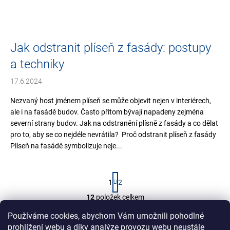
Jak odstranit plíseň z fasády: postupy
a techniky
17.6.2024
Nezvaný host jménem plíseň se může objevit nejen v interiérech,
ale i na fasádě budov. Často přitom bývají napadeny zejména
severní strany budov. Jak na odstranění plísně z fasády a co dělat
pro to, aby se co nejdéle nevrátila? Proč odstranit plíseň z fasády
Plíseň na fasádě symbolizuje neje...
S
1
2
t
r
12
položek celkem
O
á
v
NAHORU
n
Používáme cookies, abychom Vám umožnili pohodlné
l
k
prohlížení webu a díky analýze provozu webu neustále