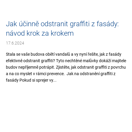
Jak účinně odstranit graffiti z fasády:
návod krok za krokem
17.6.2024
Stala se vaše budova obětí vandalů a vy nyní řešíte, jak z fasády
efektivně odstranit graffiti? Tyto nechtěné malůvky dokáží majitele
budov nepříjemně potrápit. Zjistěte, jak odstranit graffiti z povrchu
a na co myslet v rámci prevence. Jak na odstranění graffiti z
fasády Pokud si sprejer vy...