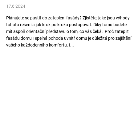
a
17.6.2024
j
Plánujete se pustit do zateplení fasády? Zjistěte, jaké jsou výhody
í
tohoto řešení a jak krok po kroku postupovat. Díky tomu budete
t
mít aspoň orientační představu o tom, co vás čeká. Proč zateplit
?
fasádu domu Tepelná pohoda uvnitř domu je důležitá pro zajištění
vašeho každodenního komfortu. I...
HLEDAT
D
o
p
o
r
u